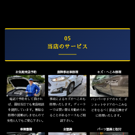
05
当店のサービス
お気軽来店予約
保険事故車修理
キズ・へこみ修理
電話で予約をして頂けれ
事故によるキズやへこみも
バンパーやドアのキズ、ボ
ば、最短当日でも来店相談
修理いたします。ディーラ
ンネットやドアのへこみな
を提供しています。無駄な
ーでは買い替えを勧められ
どをなるべく部品交換せず
修理の提案はしませんので
ることがあるケースもご相
に修理いたします。
女性1人でもご安心下さい。
談下さい。
車検整備
全塗装
パーツ塗装と取付