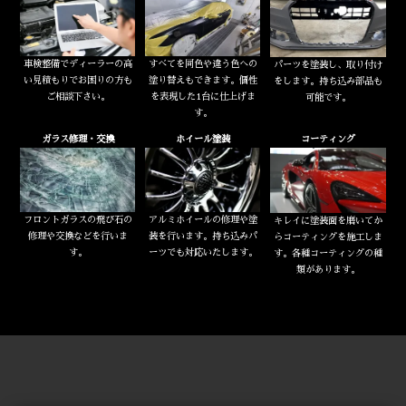
車検整備でディーラーの高
すべてを同色や違う色への
パーツを塗装し、取り付け
い見積もりでお困りの方も
塗り替えもできます。個性
をします。持ち込み部品も
ご相談下さい。
を表現した1台に仕上げま
可能です。
す。
ガラス修理・交換
ホイール塗装
コーティング
フロントガラスの飛び石の
アルミホイールの修理や塗
キレイに塗装面を磨いてか
修理や交換などを行いま
装を行います。持ち込みパ
らコーティングを施工しま
す。
ーツでも対応いたします。
す。各種コーティングの種
類があります。