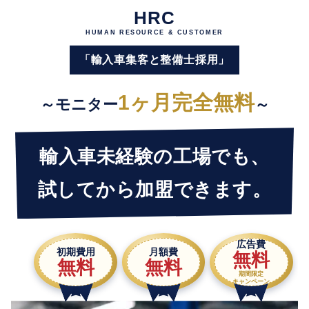
HRC
HUMAN RESOURCE & CUSTOMER
「輸入車集客と整備士採用」
1ヶ月完全無料
～モニター
～
輸入車未経験の工場でも、
試してから加盟できます。
広告費
初期費用
月額費
無料
無料
無料
期間限定
キャンペーン