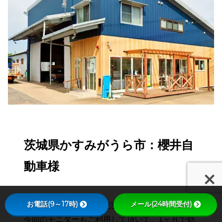
茨城県かすみがうら市：櫻井自
動車様
お電話(9～17時)
メール(24時間受付)
自社のホームページも充実していましたが、別途
今回のモニターもご利用して頂いて、1ヶ月で効