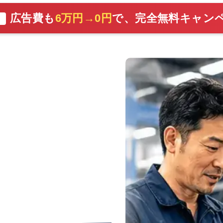
広告費も
6万円→0円
で、完全無料キャン
切