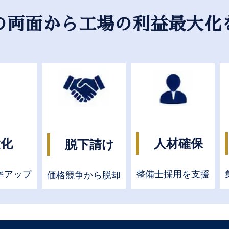
の両面から工場の利益最大化
大化
人材確保
脱下請け
率アップ
整備士採用を支援
価格競争から脱却