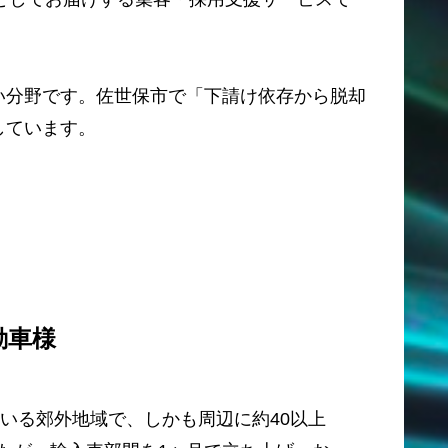
。
い分野です。佐世保市で「下請け依存から脱却
しています。
動車様
ている郊外地域で、しかも周辺に約40以上