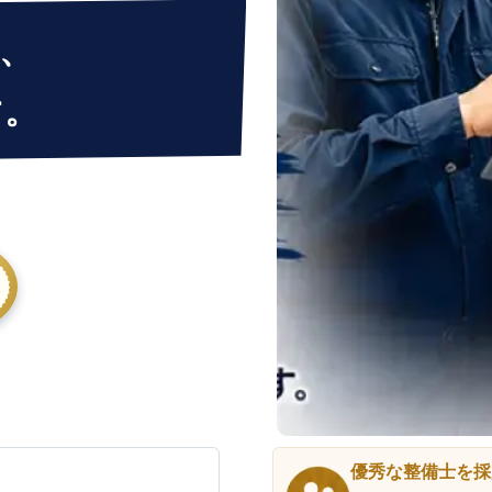
、
す。
優秀な整備士を採