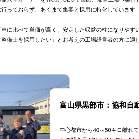
は行っておらず、あくまで集客と採用に特化しています
産車に比べて単価が高く、安定した収益の柱になりやす
手整備士を採用したい」とお考えの工場経営者の方に適
富山県黒部市：協和自
中心都市から40～50キロ離れ