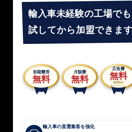
輸入車未経験の工場でも
試してから加盟できま
広告費
初期費用
月額費
無料
無料
無料
期間限定
キャンペーン
輸入車の直需集客を強化