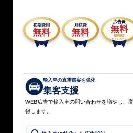
広告費
初期費用
月額費
無料
無料
無料
期間限定
キャンペーン
輸入車の直需集客を強化
集客支援
WEB広告で輸入車の問い合わせを増やし、
得します。