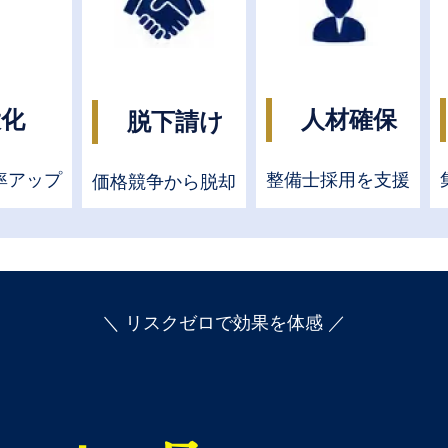
大化
人材確保
脱下請け
率アップ
整備士採用を支援
価格競争から脱却
＼ リスクゼロで効果を体感 ／