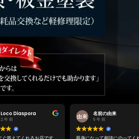
名前の由来
channel Let's DIY
5 年 前
6 年 前
なって相談にのってくれる
ディラーにゴムブーツの油漏