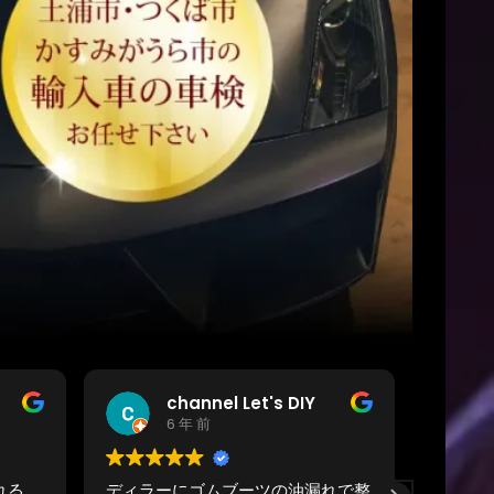
めぐみ
6 年 前
れで整
明るい雰囲気で、子連れでも気兼ね