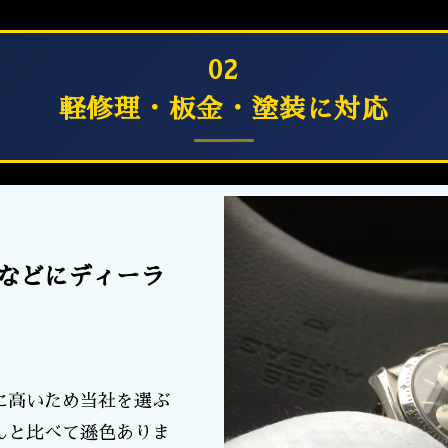
02
軽修理・板金・塗装に対応
などにディーラ
に高いため当社を選ぶ
んと比べて遜色ありま