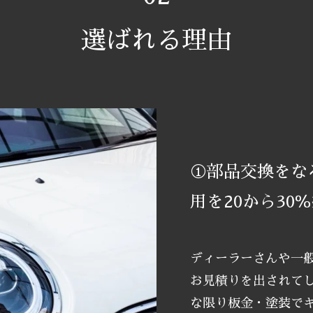
選ばれる理由
①部品交換をな
用を20から30
ディーラーさんや一
お見積りを出されて
な限り板金・塗装で