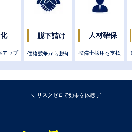
大化
人材確保
脱下請け
率アップ
整備士採用を支援
価格競争から脱却
＼ リスクゼロで効果を体感 ／