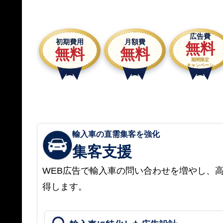
広告費
初期費用
月額費
無料
無料
無料
期間限定
キャンペーン
輸入車の直需集客を強化
集客支援
WEB広告で輸入車の問い合わせを増やし、
得します。