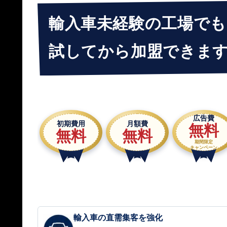
輸入車未経験の工場でも
試してから加盟できま
広告費
初期費用
月額費
無料
無料
無料
期間限定
キャンペーン
輸入車の直需集客を強化