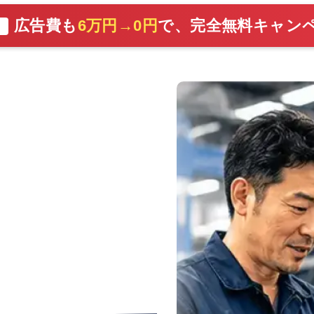
広告費も
6万円→0円
で、完全無料キャン
切