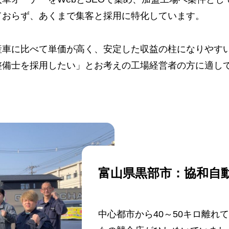
ておらず、あくまで集客と採用に特化しています。
産車に比べて単価が高く、安定した収益の柱になりやす
整備士を採用したい」とお考えの工場経営者の方に適し
富山県黒部市：協和自
中心都市から40～50キロ離れ