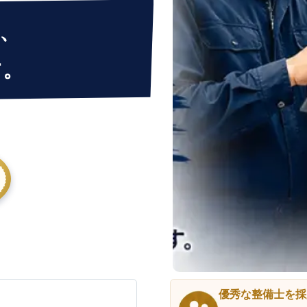
、
す。
優秀な整備士を採