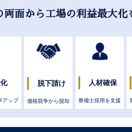
の両面から工場の利益最大化
大化
人材確保
脱下請け
率アップ
整備士採用を支援
価格競争から脱却