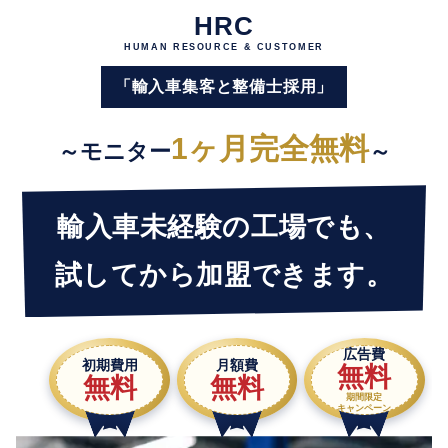
HRC
HUMAN RESOURCE & CUSTOMER
「輸入車集客と整備士採用」
1ヶ月完全無料
～モニター
～
輸入車未経験の工場でも、
試してから加盟できます。
広告費
初期費用
月額費
無料
無料
無料
期間限定
キャンペーン