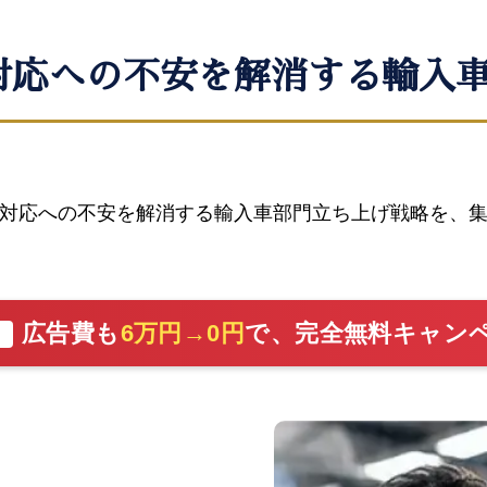
対応への不安を解消する輸入
備対応への不安を解消する輸入車部門立ち上げ戦略を、
広告費も
6万円→0円
で、完全無料キャン
切