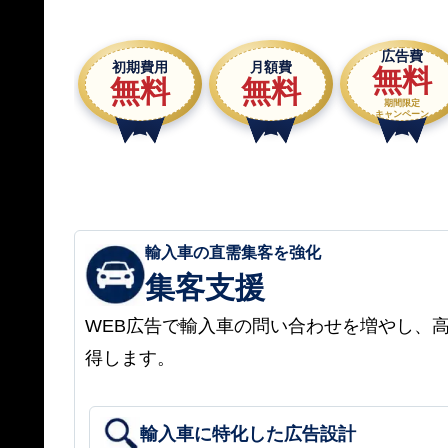
広告費
初期費用
月額費
無料
無料
無料
期間限定
キャンペーン
輸入車の直需集客を強化
集客支援
WEB広告で輸入車の問い合わせを増やし、
得します。
輸入車に特化した広告設計