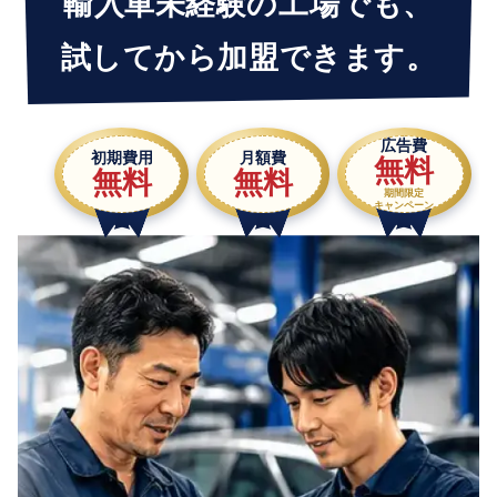
輸入車未経験の工場でも、
試してから加盟できます。
広告費
初期費用
月額費
無料
無料
無料
期間限定
キャンペーン