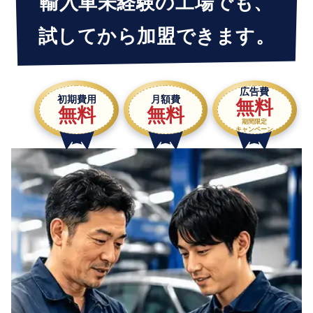
輸入車未経験の工場でも、
試してから加盟できます。
広告費
初期費用
月額費
無料
無料
無料
期間限定
キャンペーン