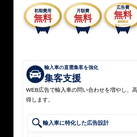
広告費
初期費用
月額費
無料
無料
無料
期間限定
キャンペーン
輸入車の直需集客を強化
集客支援
WEB広告で輸入車の問い合わせを増やし、
得します。
輸入車に特化した広告設計