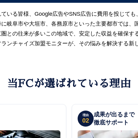
ている皆様、Google広告やSNS広告に費用を投じて
特に岐阜市や大垣市、各務原市といった主要都市では、
京圏との往来が多いこの地域で、安定した収益を確保す
フランチャイズ加盟モニターが、その悩みを解決する新
当FCが選ばれている理由
成果が出るまで
理由
02
徹底サポート