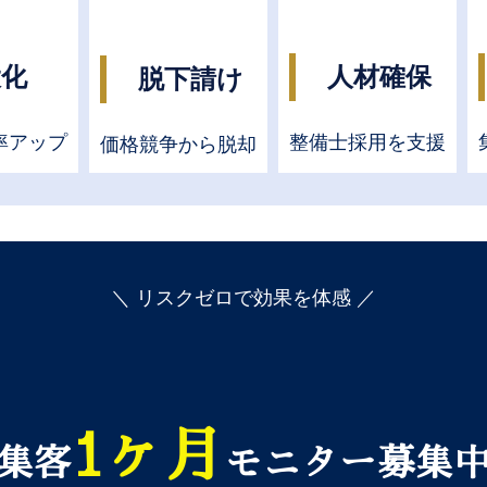
大化
人材確保
脱下請け
率アップ
整備士採用を支援
価格競争から脱却
＼ リスクゼロで効果を体感 ／
1ヶ月
集客
モニター募集