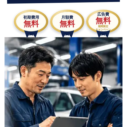
広告費
初期費用
月額費
無料
無料
無料
期間限定
キャンペーン