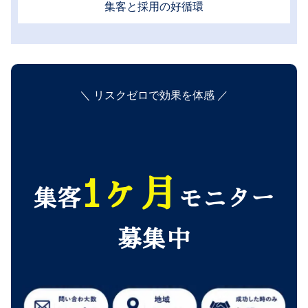
集客と採用の好循環
＼ リスクゼロで効果を体感 ／
1ヶ月
集客
モニター
募集中