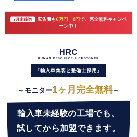
広告費も
6万円→0円
で、完全無料キャンペ
7月末締切
ーン中！
HRC
HUMAN RESOURCE & CUSTOMER
「輸入車集客と整備士採用」
1ヶ月完全無料
～モニター
～
輸入車未経験の工場でも、
試してから加盟できます。