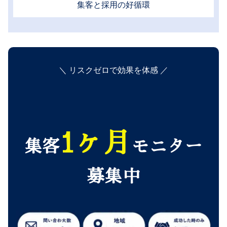
集客と採用の好循環
＼ リスクゼロで効果を体感 ／
1ヶ月
集客
モニター
募集中