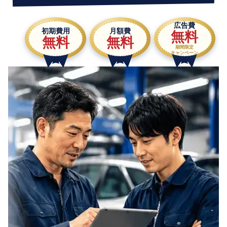
広告費
初期費用
月額費
無料
無料
無料
期間限定
キャンペーン