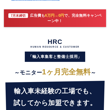
広告費も
6万円→0円
で、完全無料キャンペ
7月末締切
ーン中！
HRC
HUMAN RESOURCE & CUSTOMER
「輸入車集客と整備士採用」
1ヶ月完全無料
～モニター
～
輸入車未経験の工場でも、
試してから加盟できます。