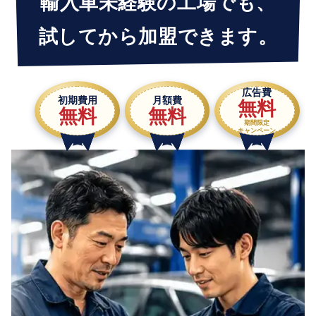
輸入車未経験の工場でも、
試してから加盟できます。
広告費
初期費用
月額費
無料
無料
無料
期間限定
キャンペーン